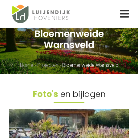
Bloemenweide
Warnsveld
Home
›
Projecten
›
Bloemenweide Warnsveld
Foto's
en bijlagen