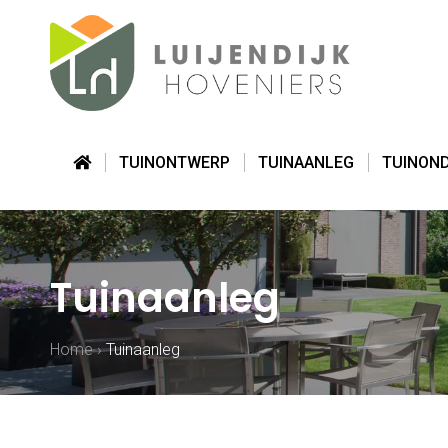
TUINONTWERP
TUINAANLEG
TUINON
Tuinaanleg
Home
›
Tuinaanleg