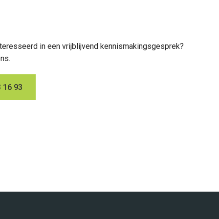
nteresseerd in een vrijblijvend kennismakingsgesprek?
ons.
 16 93