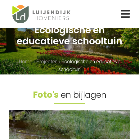
Ecologische en
educatieve schooltuin
Home
›
Projecten
›
Ecologische en educatieve
schooltuin
Foto's
en bijlagen