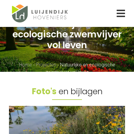
Natuurlijke en
ecologische zwemvijver
vol leven
Home
›
Projecten
›
Natuurlijke en ecologische
zwemvijver vol leven
Foto's
en bijlagen